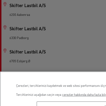
Skifter Lastbil A/S
6200 Aabenraa
Skifter Lastbil A/S
6330 Padborg
Skifter Lastbil A/S
6705 Esbjerg Ø
Skifter Lastbil A/S
7400 Herning
Çerezleri, tercihlerinizi kaydetmek ve web sitesi performansını ölçm
Tercihlerinizi aşağıdan seçin veya
çerezler hakkında daha fazla bilg
Skifter Lastbil A/S