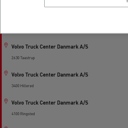
7500 Holstebro
Skifter Lastbil A/S
8800 Viborg
Volvo Truck Center Danmark A/S
2630 Taastrup
Volvo Truck Center Danmark A/S
3400 Hillerød
Volvo Truck Center Danmark A/S
4100 Ringsted