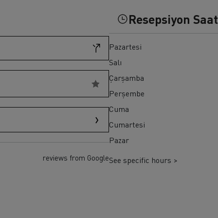
ult Trucks T HIGH
Renault Trucks K
Resepsiyon Saat
Renault Trucks Master Red EDITION
Pazartesi
Salı
Çarşamba
Perşembe
Cuma
Cumartesi
Pazar
reviews from Google
See specific hours >