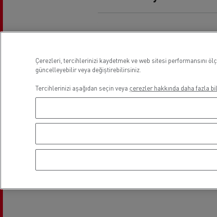
Uzun yol
F
Çerezleri, tercihlerinizi kaydetmek ve web sitesi performansını öl
güncelleyebilir veya değiştirebilirsiniz.
Tercihlerinizi aşağıdan seçin veya
çerezler hakkında daha fazla bil
Mikser
Hafr