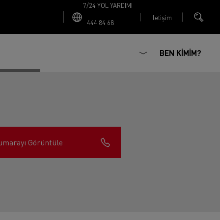
7/24 YOL YARDIMI
İletişim
444 84 68
BEN KİMİM?
umarayı Görüntüle