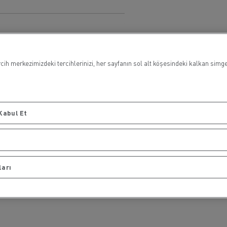
Tanker taşımacılığı
cih merkezimizdeki tercihlerinizi, her sayfanın sol alt köşesindeki kalkan simg
Kabul Et
ları