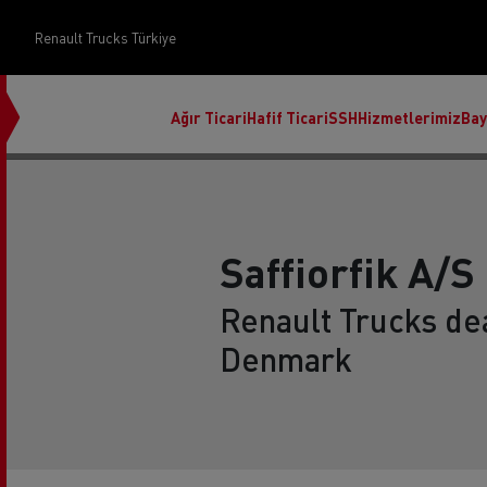
Renault Trucks Türkiye
Ağır Ticari
Hafif Ticari
SSH
Hizmetlerimiz
Bay
Saffiorfik A/S
Renault Trucks de
Üst Yapı Yönetimi
Denmark
Finans ve sigorta