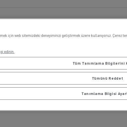
rigo taşımacılığı
Maden taşımacılığı
çmek için web sitemizdeki deneyiminizi geliştirmek üzere kullanıyoruz. Çerez ter
gi edinin.
iyat
Malzeme
Tüm Tanımlama Bilgilerini 
Tümünü Reddet
Tanımlama Bilgisi Ayar