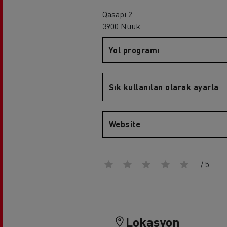
Sürücü eğitimi
Qasapi 2
Renault Trucks T
Rena
3900 Nuuk
Yol programı
Sık kullanılan olarak ayarla
Website
Renault Trucks D
/ 5
Lokasyon