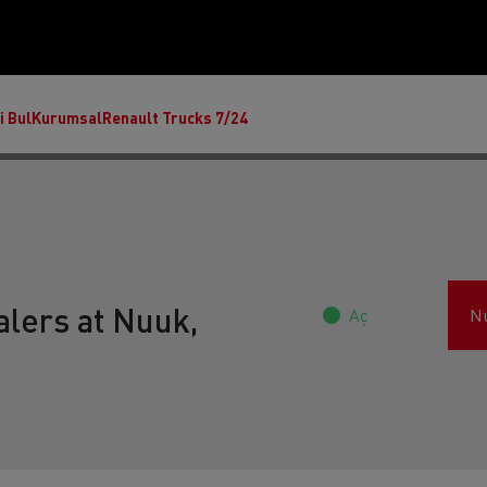
i Bul
Kurumsal
Renault Trucks 7/24
alers at Nuuk,
Aç
N