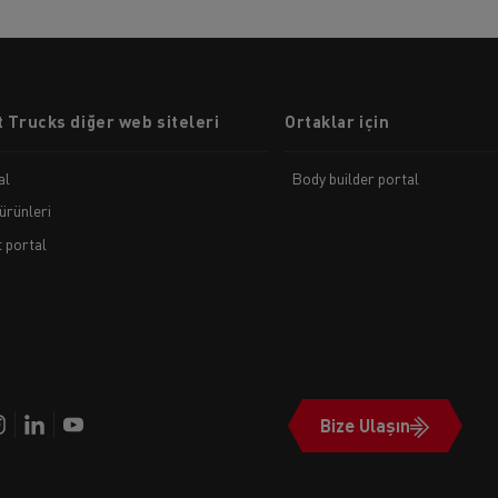
 Trucks diğer web siteleri
Ortaklar için
al
Body builder portal
ürünleri
t portal
Bize Ulaşın