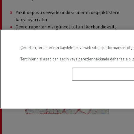
Yakıt deposu seviyelerindeki önemli değişikliklere
karşı uyarı alın
Çevre raporlarınızı güncel tutun (karbondioksit,
NOx, vb.).
Raporlarınızı haftalık ve / veya aylık olarak farklı e-
posta adresleri aracılığıyla otomatik olarak alın.
Çerezleri, tercihlerinizi kaydetmek ve web sitesi performansını ölçm
Tercihlerinizi aşağıdan seçin veya
çerezler hakkında daha fazla bilg