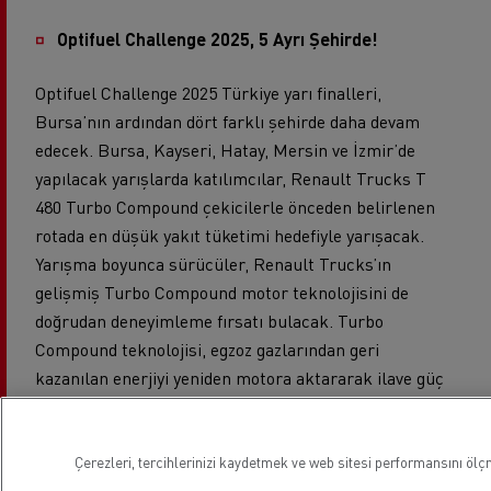
Optifuel Challenge 2025, 5 Ayrı Şehirde!
Optifuel Challenge 2025 Türkiye yarı finalleri,
Bursa’nın ardından dört farklı şehirde daha devam
edecek. Bursa, Kayseri, Hatay, Mersin ve İzmir’de
yapılacak yarışlarda katılımcılar, Renault Trucks T
480 Turbo Compound çekicilerle önceden belirlenen
rotada en düşük yakıt tüketimi hedefiyle yarışacak.
Yarışma boyunca sürücüler, Renault Trucks’ın
gelişmiş Turbo Compound motor teknolojisini de
doğrudan deneyimleme fırsatı bulacak. Turbo
Compound teknolojisi, egzoz gazlarından geri
kazanılan enerjiyi yeniden motora aktararak ilave güç
sağlıyor. Bu sayede daha düşük devirlerde bile yüksek
tork elde edilirken, yakıt tüketimi önemli ölçüde
azaltılıyor. Güç ve verimliliği bir araya getiren bu
Çerezleri, tercihlerinizi kaydetmek ve web sitesi performansını ölçm