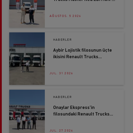
ÖKN Lojistik filosuna katıldı
AĞUSTOS. 5 2026
HABERLER
Aybir Lojistik filosunun üçte
ikisini Renault Trucks
çekiciler oluşturuyor
JUL. 31 2026
HABERLER
Onaylar Ekspress'in
filosundaki Renault Trucks
oranı, yüzde 50'ye ulaştı
JUL. 27 2026