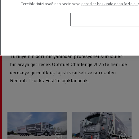
teknoloji, sürücülere hem ekonomik hem de konforlu
Tercihlerinizi aşağıdan seçin veya
çerezler hakkında daha fazla bilg
bir sürüş sunuyor.
Optifuel Challenge yarışmacılarının performans
değerlendirmesinde ekonomik sürüşe dair bilinç,
güvenli sürüş alışkanlıkları ve araç kullanımı
değerlendirme kriterleri arasında yer alacak.
Türkiye’nin dört bir yanından profesyonel sürücüleri
bir araya getirecek Optifuel Challenge 2025’te her ilde
dereceye giren ilk üç lojistik şirketi ve sürücüleri
Renault Trucks Fest’te açıklanacak.