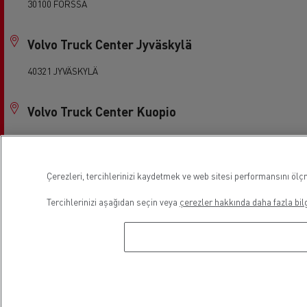
30100 FORSSA
Volvo Truck Center Jyväskylä
40321 JYVÄSKYLÄ
Volvo Truck Center Kuopio
70100 KUOPIO
Çerezleri, tercihlerinizi kaydetmek ve web sitesi performansını ölçm
Volvo Truck Center Lahti
Tercihlerinizi aşağıdan seçin veya
çerezler hakkında daha fazla bilg
15240 LAHTI
Volvo Truck Center Pori
28610 PORI