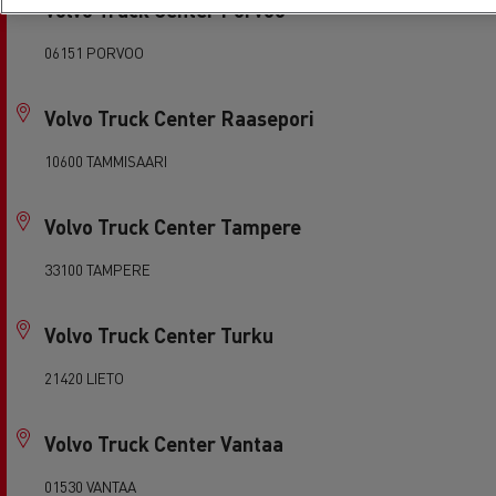
Volvo Truck Center Porvoo
06151 PORVOO
Volvo Truck Center Raasepori
10600 TAMMISAARI
Volvo Truck Center Tampere
33100 TAMPERE
Volvo Truck Center Turku
21420 LIETO
Volvo Truck Center Vantaa
01530 VANTAA