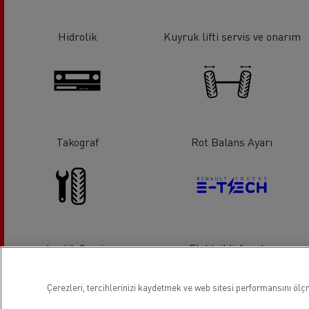
Hidrolik
Kuyruk lifti servis ve onarım
Takograf
Rot Balans Ayarı
Lastik Servis
Elektrikli Araçlar
Çerezleri, tercihlerinizi kaydetmek ve web sitesi performansını ölçm
Lokasyon