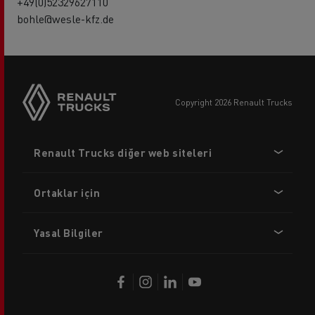
+49(0)52329627110
bohle@wesle-kfz.de
copyright 2026 Renault Trucks
Footer
Renault Trucks diğer web siteleri
menu
Ortaklar için
Yasal Bilgiler