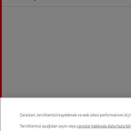
Çerezleri, tercihlerinizi kaydetmek ve web sitesi performansını ölçm
Tercihlerinizi aşağıdan seçin veya
çerezler hakkında daha fazla bilg