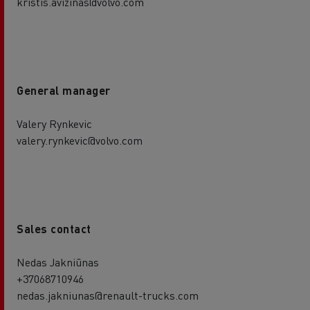
kristis.avizinas@volvo.com
General manager
Valery Rynkevic
valery.rynkevic@volvo.com
Sales contact
Nedas Jakniūnas
+37068710946
nedas.jakniunas@renault-trucks.com