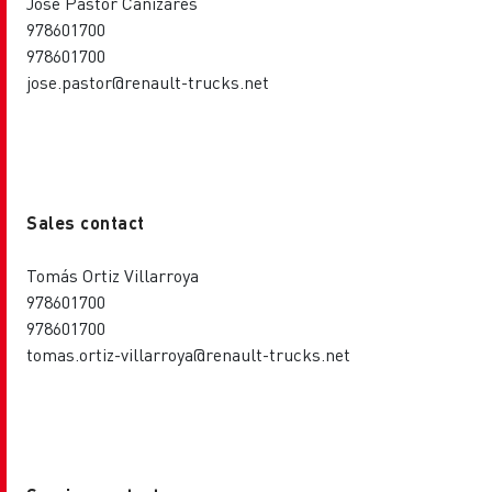
Jose Pastor Cañizares
978601700
978601700
jose.pastor@renault-trucks.net
Sales contact
Tomás Ortiz Villarroya
978601700
978601700
tomas.ortiz-villarroya@renault-trucks.net