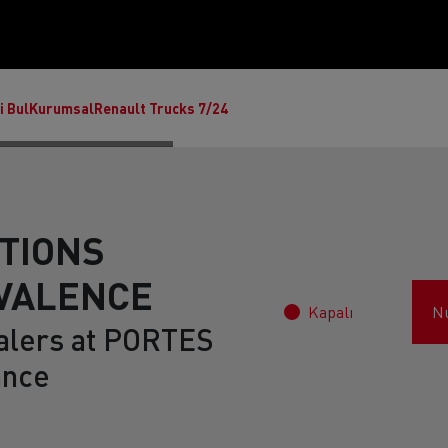
i Bul
Kurumsal
Renault Trucks 7/24
TIONS
VALENCE
Kapalı
N
alers at PORTES
ance