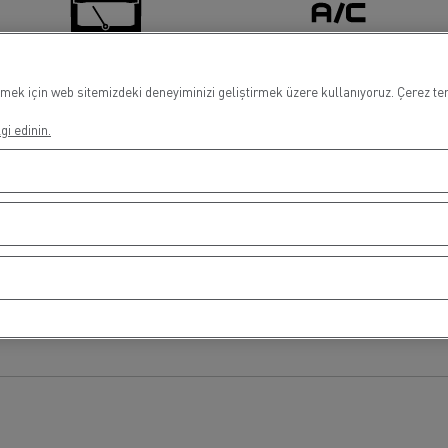
mek için web sitemizdeki deneyiminizi geliştirmek üzere kullanıyoruz. Çerez terc
Cam Değişimi
Klima
gi edinin.
Finans