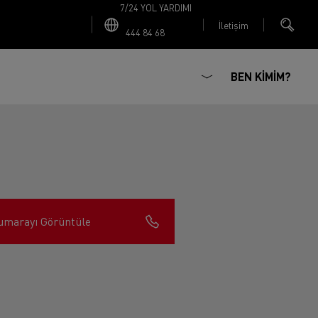
7/24 YOL YARDIMI
İletişim
444 84 68
BEN KİMİM?
umarayı Görüntüle