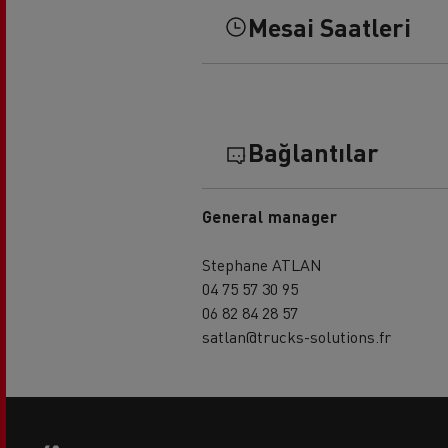
Mesai Saatleri
Bağlantılar
General manager
Stephane ATLAN
04 75 57 30 95
06 82 84 28 57
satlan@trucks-solutions.fr