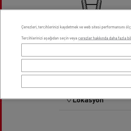
Çerezleri, tercihlerinizi kaydetmek ve web sitesi performansını ölç
Rot Balans Ayarı
Tercihlerinizi aşağıdan seçin veya
çerezler hakkında daha fazla bil
Hafif Ticari Servis ve Onarım
Lokasyon