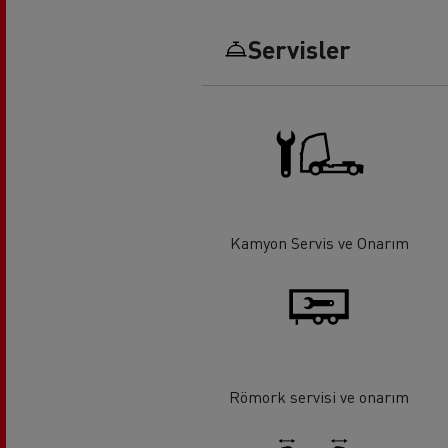
Servisler
Uzun yol
F
Mikser
Hafr
Kamyon Servis ve Onarım
Römork servisi ve onarım