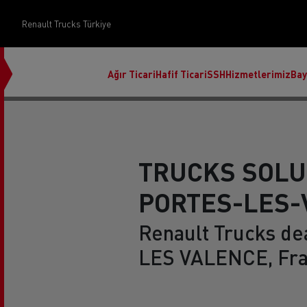
Renault Trucks Türkiye
Ağır Ticari
Hafif Ticari
SSH
Hizmetlerimiz
Bay
TRUCKS SOLU
PORTES-LES-
Üst Yapı Yönetimi
Renault Trucks de
LES VALENCE, Fr
Finans ve sigorta