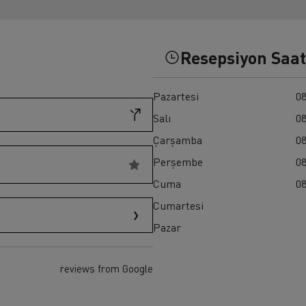
ult Trucks T HIGH
Renault Trucks K
Renault Trucks Master Red EDITION
Resepsiyon Saat
Pazartesi
08
Salı
08
Çarşamba
08
Perşembe
08
Cuma
08
Cumartesi
Pazar
reviews from Google