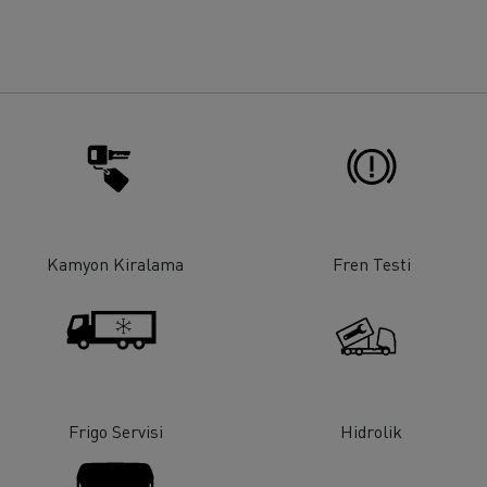
rigo taşımacılığı
Maden taşımacılığı
iyat
Malzeme
Kamyon Kiralama
Fren Testi
Frigo Servisi
Hidrolik