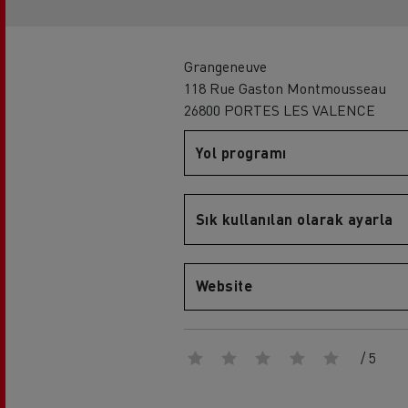
Sürücü eğitimi
Renault Trucks T
Rena
Grangeneuve
118 Rue Gaston Montmousseau
26800 PORTES LES VALENCE
Yol programı
Sık kullanılan olarak ayarla
Renault Trucks D
Website
/ 5