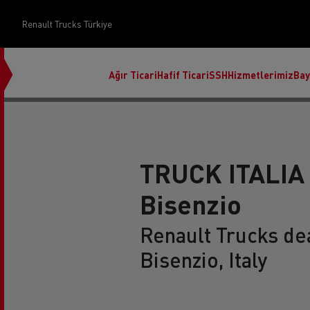
Renault Trucks Türkiye
Ağır Ticari
Hafif Ticari
SSH
Hizmetlerimiz
Bay
TRUCK ITALIA
Bisenzio
Üst Yapı Yönetimi
Renault Trucks dea
Bisenzio, Italy
Finans ve sigorta