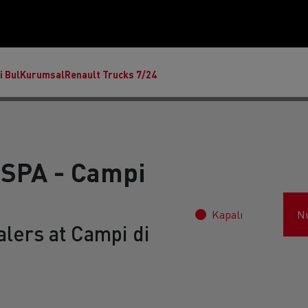
i Bul
Kurumsal
Renault Trucks 7/24
 SPA - Campi
Kapalı
N
lers at Campi di