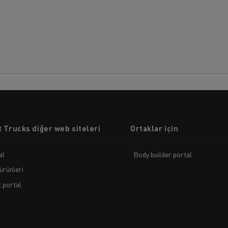
 Trucks diğer web siteleri
Ortaklar için
al
Body builder portal
ürünleri
t portal