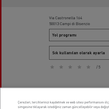
Sürücü eğitimi
Renault Trucks T
Rena
Via Castronella 164
50013 Campi di Bisenzio
Yol programı
Sık kullanılan olarak ayarla
Renault Trucks D
/ 5
Lokasyon
Çerezleri, tercihlerinizi kaydetmek ve web sitesi performansını öl
simgesine tıklayarak istediğiniz zaman güncelleyebilir veya değiştir