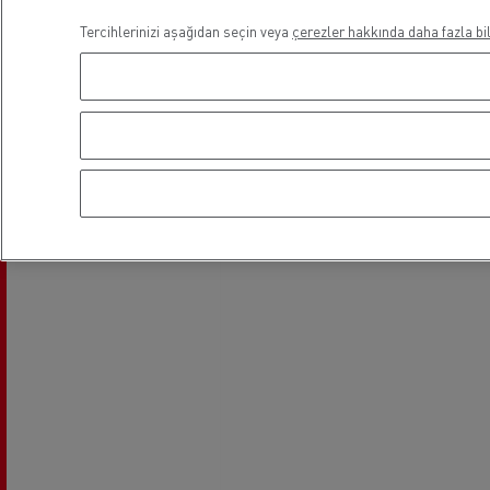
Tercihlerinizi aşağıdan seçin veya
çerezler hakkında daha fazla bil
Uzun yol
F
Mikser
Hafr