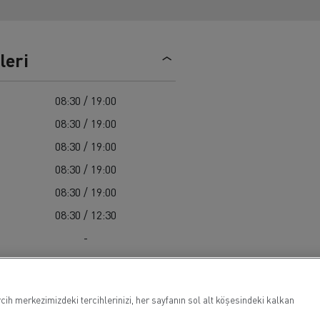
Renault Trucks C
leri
08:30 / 19:00
08:30 / 19:00
08:30 / 19:00
08:30 / 19:00
08:30 / 19:00
08:30 / 12:30
-
cih merkezimizdeki tercihlerinizi, her sayfanın sol alt köşesindeki kalkan