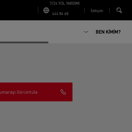
7/24 YOL YARDIMI
İletişim
444 84 68
BEN KİMİM?
umarayı Görüntüle