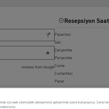
ult Trucks T HIGH
Renault Trucks K
Renault Trucks Master Red EDITION
Resepsiyon Saat
Pazartesi
Salı
Çarşamba
Perşembe
Cuma
reviews from Google
Cumartesi
Pazar
çmek için web sitemizdeki deneyiminizi geliştirmek üzere kullanıyoruz. Çerez ter
ebilirsiniz.