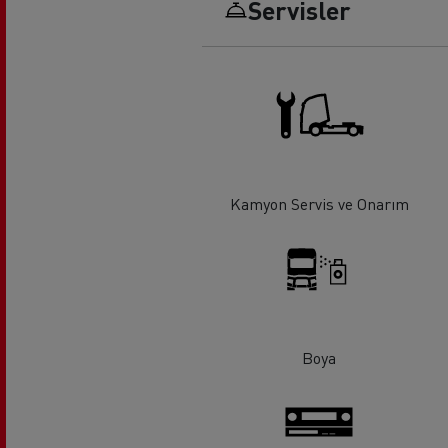
Servisler
Uzun yol
F
Mikser
Hafr
Kamyon Servis ve Onarım
Boya