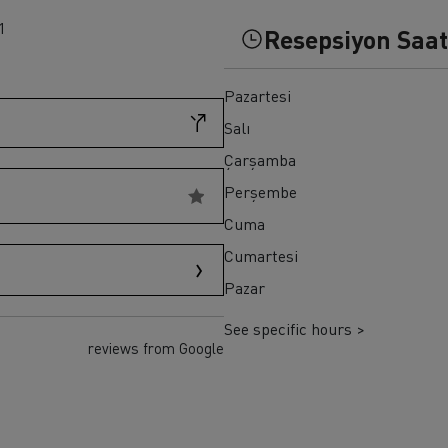
1
ult Trucks T HIGH
Renault Trucks K
Resepsiyon Saat
Renault Trucks Master Red EDITION
Pazartesi
Salı
Çarşamba
Perşembe
Cuma
Cumartesi
Pazar
See specific hours >
reviews from Google