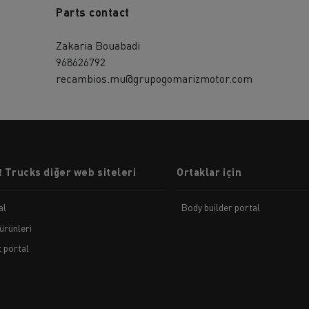
Parts contact
Zakaria Bouabadi
968626792
recambios.mu@grupogomarizmotor.com
 Trucks diğer web siteleri
Ortaklar için
al
Body builder portal
ürünleri
t portal