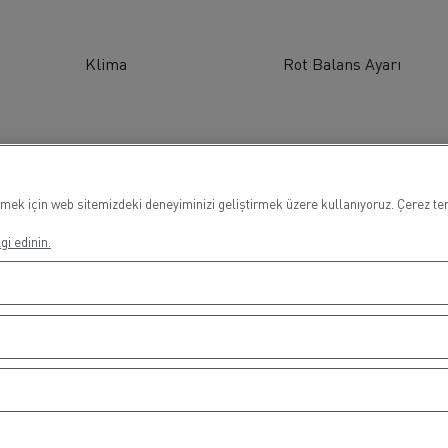
Klima
Rot Balans Ayarı
mek için web sitemizdeki deneyiminizi geliştirmek üzere kullanıyoruz. Çerez terc
gi edinin.