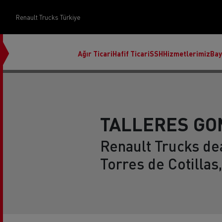
Renault Trucks Türkiye
Ağır Ticari
Hafif Ticari
SSH
Hizmetlerimiz
Bay
TALLERES GO
Renault Trucks dea
Üst Yapı Yönetimi
Torres de Cotillas
Finans ve sigorta