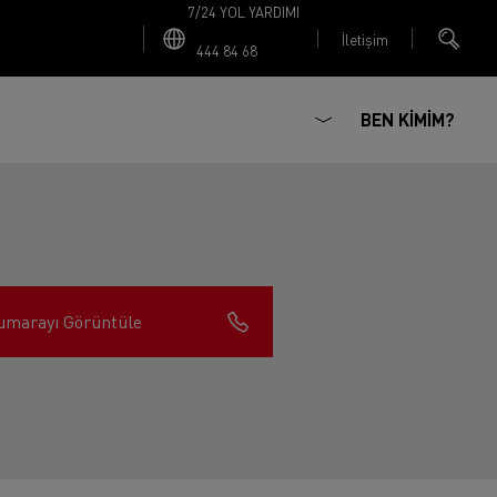
7/24 YOL YARDIMI
İletişim
444 84 68
BEN KİMİM?
umarayı Görüntüle