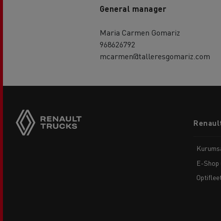
General manager
Maria Carmen Gomariz
968626792
mcarmen@talleresgomariz.com
Footer
Renault
menu
Kurums
E-Shop 
Optiflee