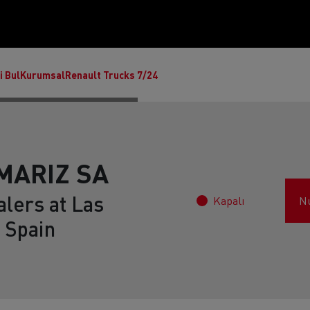
i Bul
Kurumsal
Renault Trucks 7/24
MARIZ SA
lers at Las
Kapalı
N
, Spain