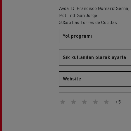
Sürücü eğitimi
Avda. D. Francisco Gomariz Serna, 
Renault Trucks T
Rena
Pol. Ind. San Jorge
30565 Las Torres de Cotillas
Yol programı
Sık kullanılan olarak ayarla
Renault Trucks D
Website
/ 5