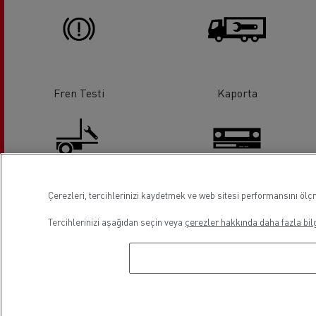
Fren Testi
Kaporta
Çerezleri, tercihlerinizi kaydetmek ve web sitesi performansını ölçm
Kuyruk lifti servis ve onarım
Takograf
Tercihlerinizi aşağıdan seçin veya
çerezler hakkında daha fazla bilg
Klima
Rot Balans Ayarı