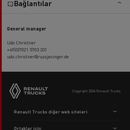
Bağlantılar
General manager
Udo Christner
+49(0)7021 5703 331
udo.christner@russjesinger.de
copyright 2026 Renault Trucks
Footer
Renault Trucks diğer web siteleri
menu
Ortaklar için