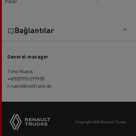
Pazar
-
Bağlantılar
General manager
Timo Rueck
+49(0)7951297930
t.rueck@rolltruck.de
copyright 2026 Renault Trucks