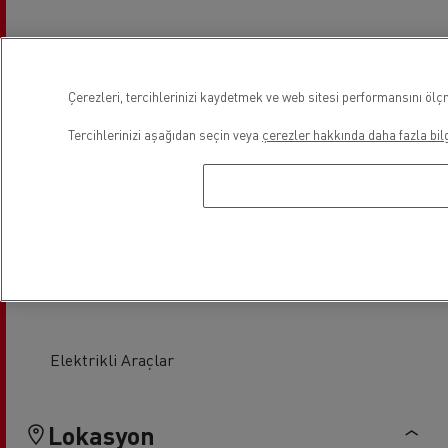
Kuyruk lifti servis ve onarım
Takograf
Çerezleri, tercihlerinizi kaydetmek ve web sitesi performansını ölçm
Tercihlerinizi aşağıdan seçin veya
çerezler hakkında daha fazla bilg
Lastik Servis
Cam Değişimi
Elektrikli Araçlar
Lokasyon