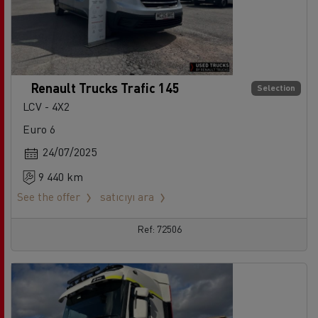
Renault Trucks Trafic 145
Selection
LCV - 4X2
Euro 6
24/07/2025
9 440 km
See the offer
satıcıyı ara
Ref: 72506