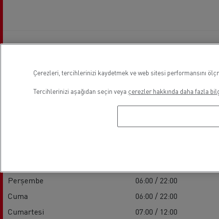
Mesai Saatleri
Çerezleri, tercihlerinizi kaydetmek ve web sitesi performansını ölçm
Tercihlerinizi aşağıdan seçin veya
çerezler hakkında daha fazla bilg
Servis
Pazartesi
06:00 / 22:00
Salı
06:00 / 22:00
Çarşamba
06:00 / 22:00
Perşembe
06:00 / 22:00
Cuma
06:00 / 22:00
Cumartesi
07:00 / 12:00