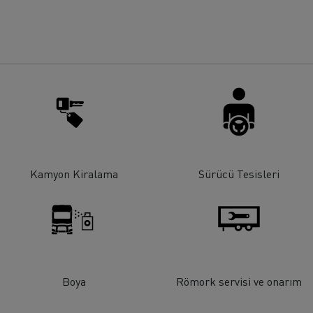
rigo taşımacılığı
Maden taşımacılığı
iyat
Malzeme
Kamyon Kiralama
Sürücü Tesisleri
Boya
Römork servisi ve onarım