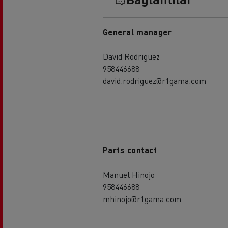
General manager
David Rodriguez
958446688
david.rodriguez@r1gama.com
Parts contact
Manuel Hinojo
958446688
mhinojo@r1gama.com