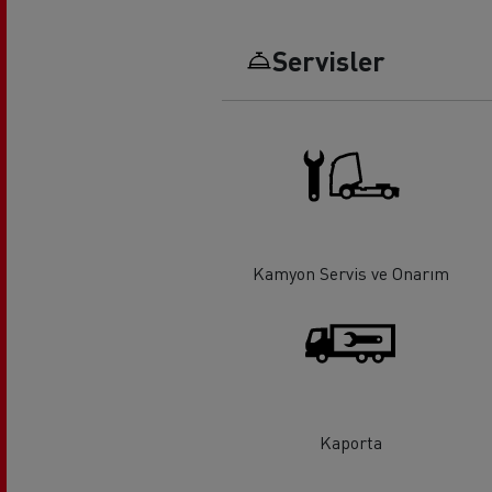
Servisler
Uzun yol
F
Mikser
Hafr
Kamyon Servis ve Onarım
Kaporta