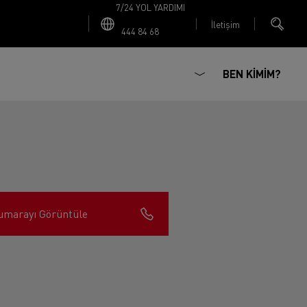
7/24 YOL YARDIMI
İletişim
444 84 68
BEN KİMİM?
umarayı Görüntüle