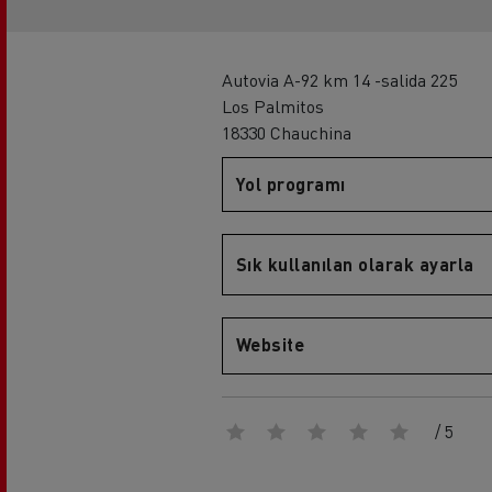
Sürücü eğitimi
Renault Trucks T
Rena
Autovia A-92 km 14 -salida 225
Los Palmitos
18330 Chauchina
Yol programı
Sık kullanılan olarak ayarla
Renault Trucks D
Website
/ 5