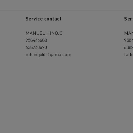
Service contact
Ser
MANUEL HINOJO
MA
958446688
958
638740670
638
mhinojo@r1gama.com
tal