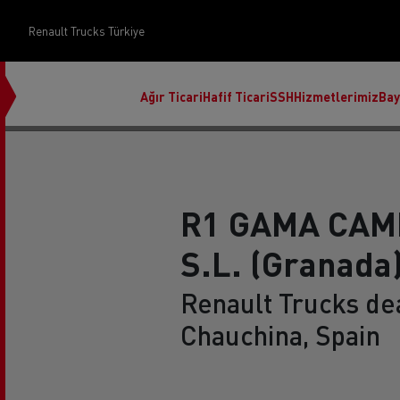
Renault Trucks Türkiye
Ağır Ticari
Hafif Ticari
SSH
Hizmetlerimiz
Bay
R1 GAMA CAM
S.L. (Granada
Üst Yapı Yönetimi
Renault Trucks dea
Chauchina, Spain
Finans ve sigorta