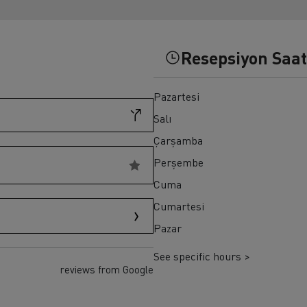
ult Trucks T HIGH
Renault Trucks K
Renault Trucks Master Red EDITION
Resepsiyon Saat
Pazartesi
Salı
Çarşamba
Perşembe
Cuma
Cumartesi
Pazar
See specific hours >
reviews from Google