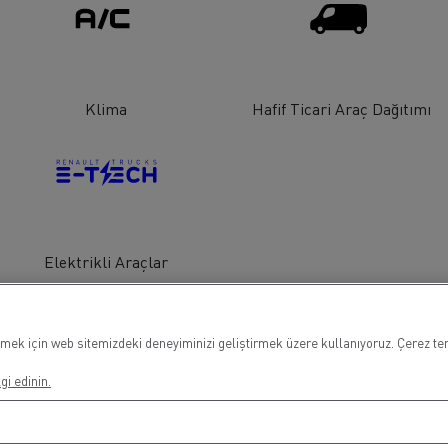
Klima
Hafif Ticari Araç Dağıtımı
Elektrikli Araçlar
mek için web sitemizdeki deneyiminizi geliştirmek üzere kullanıyoruz. Çerez terc
gi edinin.