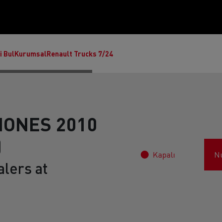
i Bul
Kurumsal
Renault Trucks 7/24
IONES 2010
)
Kapalı
N
lers at