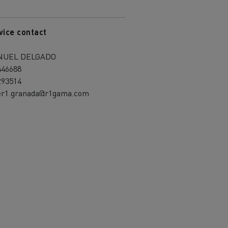
vice contact
NUEL DELGADO
446688
293514
ler1.granada@r1gama.com