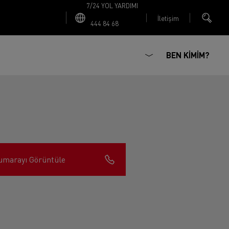
7/24 YOL YARDIMI
İletişim
444 84 68
BEN KİMİM?
umarayı Görüntüle