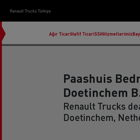
Renault Trucks Türkiye
Ağır Ticari
Hafif Ticari
SSH
Hizmetlerimiz
Bay
Paashuis Bed
Doetinchem B.
Üst Yapı Yönetimi
Renault Trucks dea
Doetinchem, Neth
Finans ve sigorta