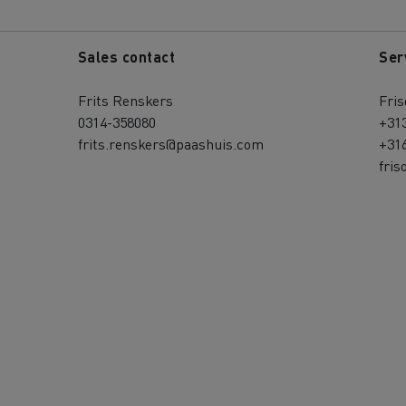
Sales contact
Ser
Frits Renskers
Fris
0314-358080
+31
frits.renskers@paashuis.com
+31
fri