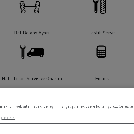
Rot Balans Ayarı
Lastik Servis
Hafif Ticari Servis ve Onarım
Finans
mek için web sitemizdeki deneyiminizi geliştirmek üzere kullanıyoruz. Çerez terc
gi edinin.