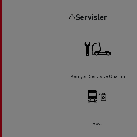
Servisler
Uzun yol
F
Mikser
Hafr
Kamyon Servis ve Onarım
Boya