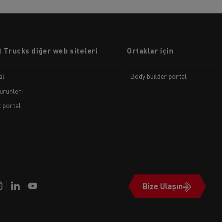
 Trucks diğer web siteleri
Ortaklar için
al
Body builder portal
ürünleri
t portal
Bize Ulaşın