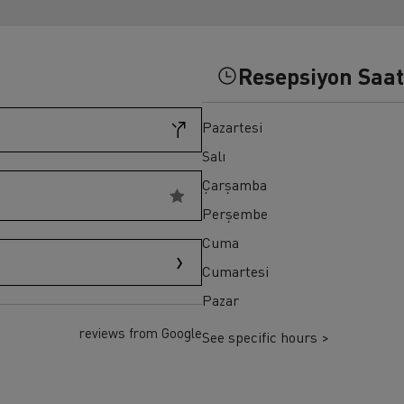
ult Trucks T HIGH
Renault Trucks K
Renault Trucks Master Red EDITION
Resepsiyon Saat
Pazartesi
Salı
Çarşamba
Perşembe
Cuma
Cumartesi
Pazar
reviews from Google
See specific hours >