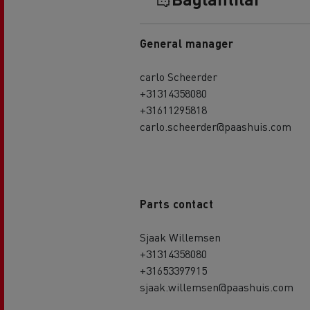
General manager
carlo Scheerder
+31314358080
+31611295818
carlo.scheerder@paashuis.com
Parts contact
Sjaak Willemsen
+31314358080
+31653397915
sjaak.willemsen@paashuis.com