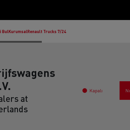
i Bul
Kurumsal
Renault Trucks 7/24
rijfswagens
V.
Kapalı
N
lers at
erlands