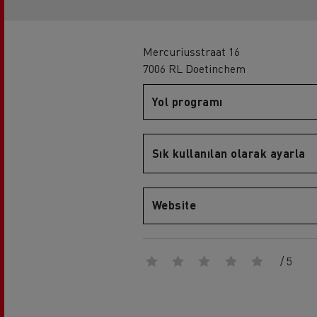
Sürücü eğitimi
Renault Trucks T
Rena
Mercuriusstraat 16
7006 RL Doetinchem
Yol programı
Sık kullanılan olarak ayarla
Renault Trucks D
Website
/ 5