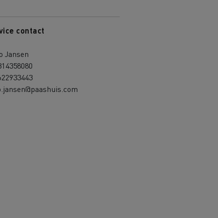
vice contact
o Jansen
314358080
622933443
so.jansen@paashuis.com