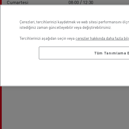
Cumartesi
08:00 / 12:30
Pazar
-
Çerezleri, tercihlerinizi kaydetmek ve web sitesi performansını ölç
istediğiniz zaman güncelleyebilir veya değiştirebilirsiniz.
Lokasyon
Tercihlerinizi aşağıdan seçin veya
çerezler hakkında daha fazla bilg
Tüm Tanımlama Bi