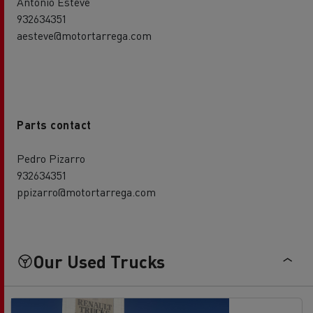
Antonio Esteve
932634351
aesteve@motortarrega.com
Parts contact
Pedro Pizarro
932634351
ppizarro@motortarrega.com
Our Used Trucks