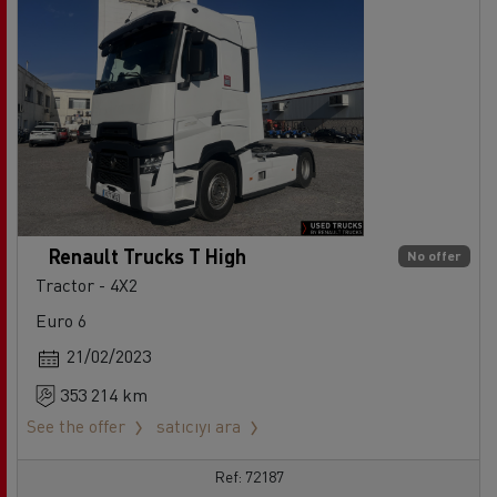
Renault Trucks T High
No offer
Tractor - 4X2
Euro 6
21/02/2023
353 214 km
See the offer
satıcıyı ara
Ref: 72187