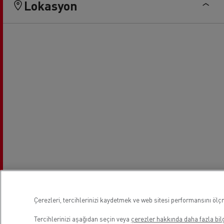
Lokasyon
Çerezleri, tercihlerinizi kaydetmek ve web sitesi performansını ölçm
Tercihlerinizi aşağıdan seçin veya
çerezler hakkında daha fazla bilg