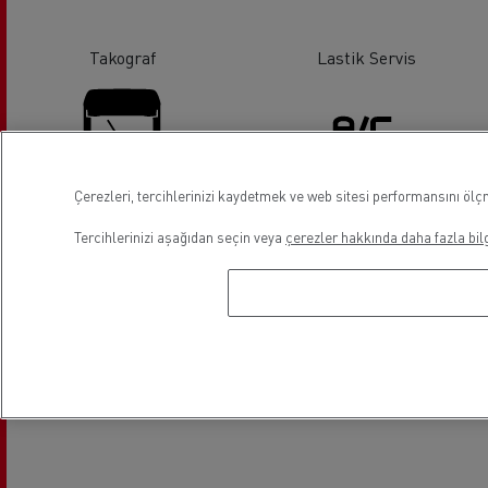
Takograf
Lastik Servis
Çerezleri, tercihlerinizi kaydetmek ve web sitesi performansını ölçm
Cam Değişimi
Klima
Tercihlerinizi aşağıdan seçin veya
çerezler hakkında daha fazla bilg
Lokasyon