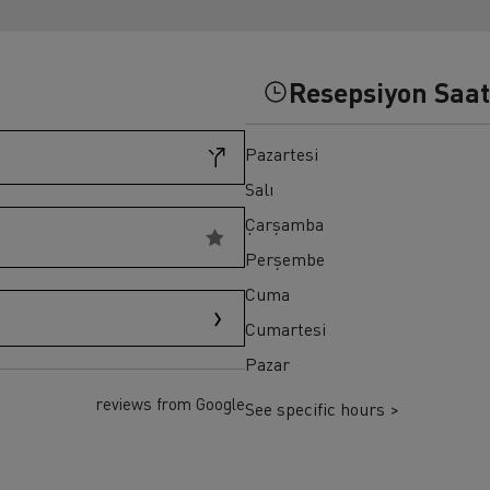
ult Trucks T HIGH
Renault Trucks K
Renault Trucks Master Red EDITION
Resepsiyon Saat
Pazartesi
Salı
Çarşamba
Perşembe
Cuma
Cumartesi
Pazar
reviews from Google
See specific hours >