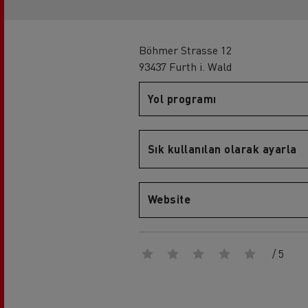
Sürücü eğitimi
Renault Trucks T
Rena
Böhmer Strasse 12
93437 Furth i. Wald
Yol programı
Sık kullanılan olarak ayarla
Renault Trucks D
Website
/ 5