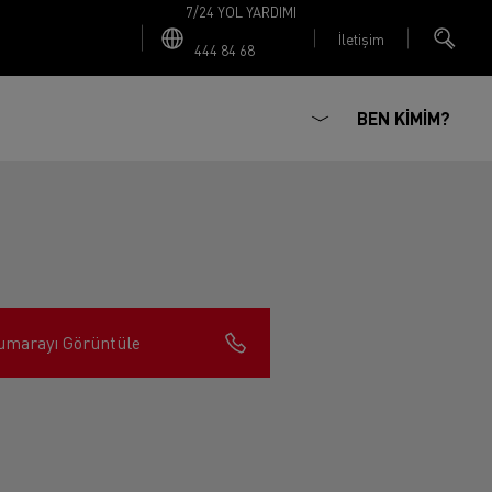
7/24 YOL YARDIMI
İletişim
444 84 68
BEN KİMİM?
umarayı Görüntüle