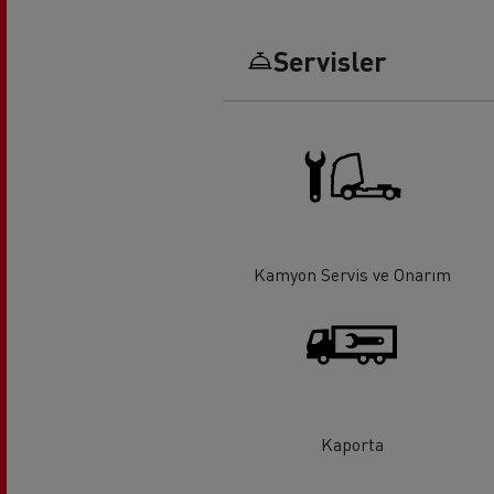
Servisler
Uzun yol
F
Mikser
Hafr
Kamyon Servis ve Onarım
Kaporta