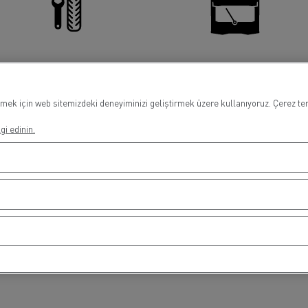
Lastik Servis
Cam Değişimi
mek için web sitemizdeki deneyiminizi geliştirmek üzere kullanıyoruz. Çerez terc
gi edinin.