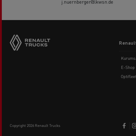
j.nuernberger@lkwsn.de
Footer
Renault
menu
Kurums
E-Shop 
Optiflee
copyright 2026 Renault Trucks