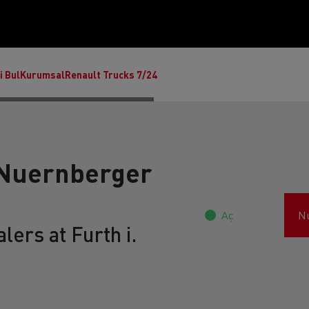
i Bul
Kurumsal
Renault Trucks 7/24
Nuernberger
Aç
N
lers at Furth i.