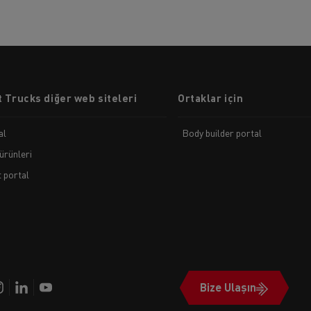
 Trucks diğer web siteleri
Ortaklar için
al
Body builder portal
ürünleri
t portal
Bize Ulaşın