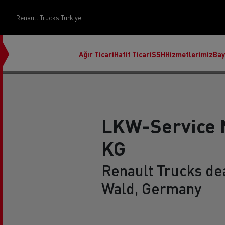
Renault Trucks Türkiye
Ağır Ticari
Hafif Ticari
SSH
Hizmetlerimiz
Bay
LKW-Service 
KG
Üst Yapı Yönetimi
Renault Trucks dea
Wald, Germany
Finans ve sigorta