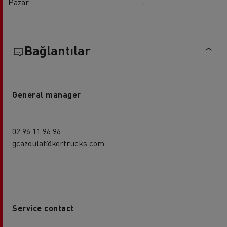
Pazar
-
Bağlantılar
General manager
02 96 11 96 96
gcazoulat@kertrucks.com
Service contact