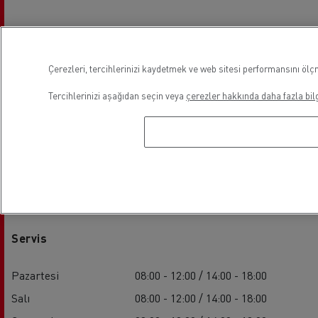
Çerezleri, tercihlerinizi kaydetmek ve web sitesi performansını ölçm
Tercihlerinizi aşağıdan seçin veya
çerezler hakkında daha fazla bilg
Mesai Saatleri
Servis
Pazartesi
08:00 - 12:00 / 14:00 - 18:00
Salı
08:00 - 12:00 / 14:00 - 18:00