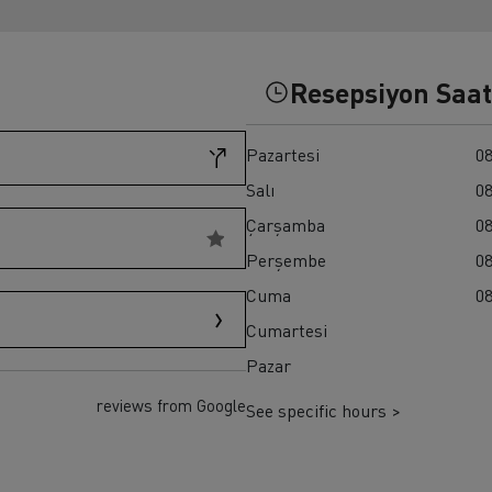
ult Trucks T HIGH
Renault Trucks K
Renault Trucks Master Red EDITION
Resepsiyon Saat
Pazartesi
08
Salı
08
Çarşamba
08
Perşembe
08
Cuma
08
Cumartesi
Pazar
reviews from Google
See specific hours >