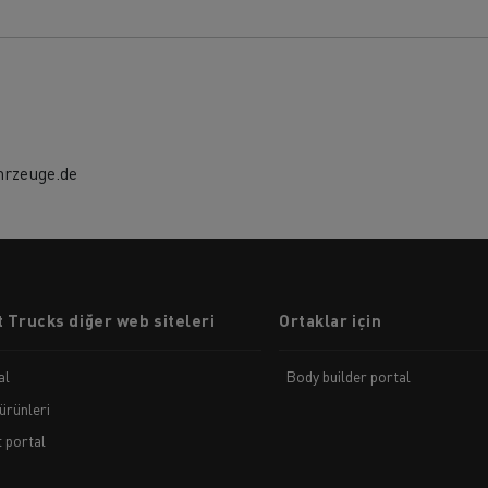
hrzeuge.de
 Trucks diğer web siteleri
Ortaklar için
al
Body builder portal
ürünleri
t portal