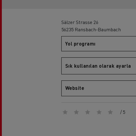
Sürücü eğitimi
Renault Trucks T
Rena
Sälzer Strasse 26
56235 Ransbach-Baumbach
Yol programı
Sık kullanılan olarak ayarla
Renault Trucks D
Website
/ 5