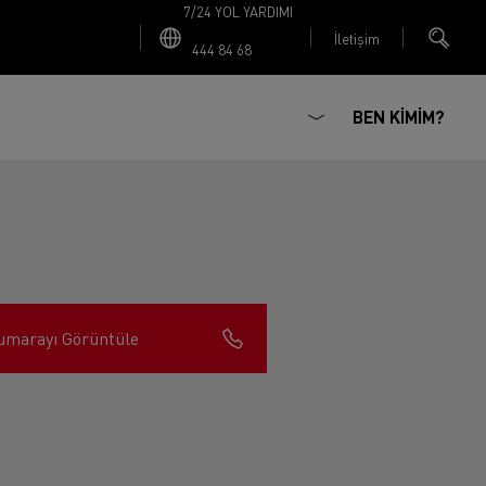
7/24 YOL YARDIMI
İletişim
444 84 68
BEN KİMİM?
umarayı Görüntüle