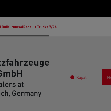
i Bul
Kurumsal
Renault Trucks 7/24
tzfahrzeuge
tGmbH
Kapalı
N
lers at
ch, Germany