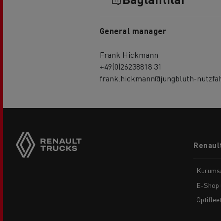
General manager
Frank Hickmann
+49(0)26238818 31
frank.hickmann@jungbluth-nutzfa
Footer
Renault
menu
Kurums
E-Shop 
Optiflee