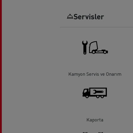
Servisler
Uzun yol
F
Mikser
Hafr
Kamyon Servis ve Onarım
Kaporta