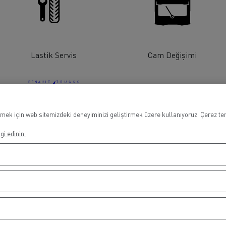
Lastik Servis
Cam Değişimi
mek için web sitemizdeki deneyiminizi geliştirmek üzere kullanıyoruz. Çerez terc
Elektrikli Araçlar
gi edinin.