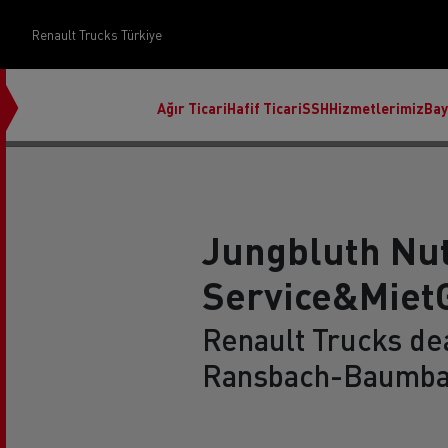
Renault Trucks Türkiye
Ağır Ticari
Hafif Ticari
SSH
Hizmetlerimiz
Bay
Jungbluth Nu
Service&Mie
Üst Yapı Yönetimi
Renault Trucks dea
Ransbach-Baumba
Finans ve sigorta