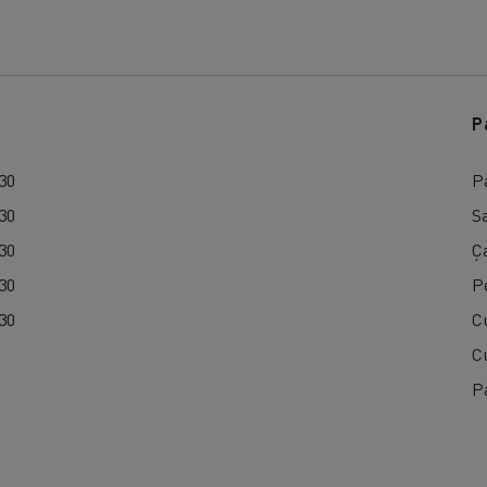
P
:30
P
:30
Sa
:30
Ç
:30
P
:30
C
C
P