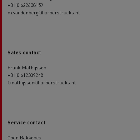
+31(0)622638159
m.vandenberg@harberstrucks.nl
Sales contact
Frank Mathijssen
+31(0)612309248
f.mathijssen@harberstrucks.nl
Service contact
Coen Bakkenes