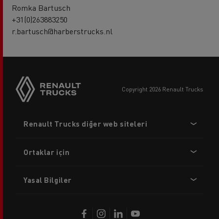
Romka Bartusch
+31(0)263883250
r.bartusch@harberstrucks.nl
copyright 2026 Renault Trucks
Footer
Renault Trucks diğer web siteleri
menu
Ortaklar için
Yasal Bilgiler