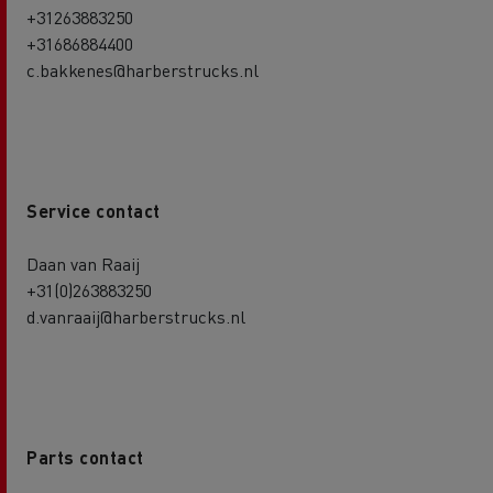
+31263883250
+31686884400
c.bakkenes@harberstrucks.nl
Service contact
Daan van Raaij
+31(0)263883250
d.vanraaij@harberstrucks.nl
Parts contact