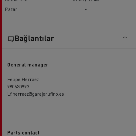
Pazar
-
Bağlantılar
General manager
Felipe Herraez
980630993
l.f.herraez@garajerufino.es
Parts contact