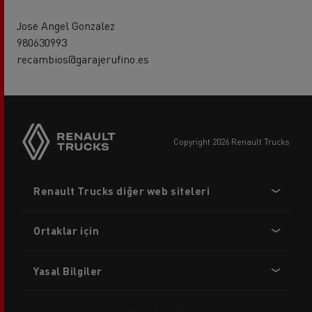
Jose Angel Gonzalez
980630993
recambios@garajerufino.es
copyright 2026 Renault Trucks
Footer
Renault Trucks diğer web siteleri
menu
Ortaklar için
Yasal Bilgiler