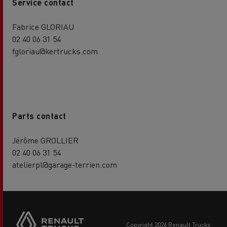
Service contact
Fabrice GLORIAU
02 40 06 31 54
fgloriau@kertrucks.com
Parts contact
Jérôme GROLLIER
02 40 06 31 54
atelierpl@garage-terrien.com
copyright 2026 Renault Trucks