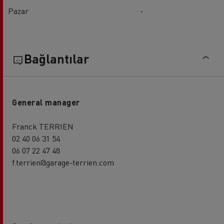
Pazar
-
Bağlantılar
General manager
Franck TERRIEN
02 40 06 31 54
06 07 22 47 48
f.terrien@garage-terrien.com