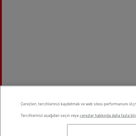
Çerezleri, tercihlerinizi kaydetmek ve web sitesi performansını ölçm
Mesai Saatleri
Tercihlerinizi aşağıdan seçin veya
çerezler hakkında daha fazla bilg