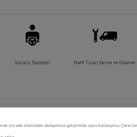
rigo taşımacılığı
Maden taşımacılığı
iyat
Malzeme
Sürücü Tesisleri
Hafif Ticari Servis ve Onarım
mek için web sitemizdeki deneyiminizi geliştirmek üzere kullanıyoruz. Çerez terc
gi edinin.