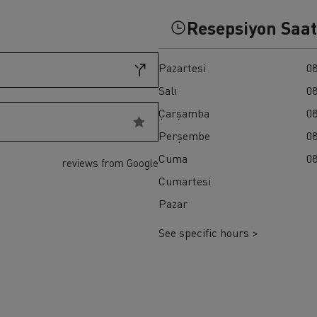
ult Trucks T HIGH
Renault Trucks K
Resepsiyon Saat
Renault Trucks Master Red EDITION
Pazartesi
08
Salı
08
Çarşamba
08
Perşembe
08
Cuma
08
reviews from Google
Cumartesi
Pazar
See specific hours >