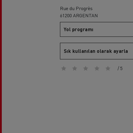
Sürücü eğitimi
Rue du Progrès
Renault Trucks T
Rena
61200 ARGENTAN
Yol programı
Sık kullanılan olarak ayarla
/ 5
Renault Trucks D