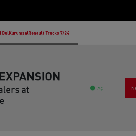
i Bul
Kurumsal
Renault Trucks 7/24
'EXPANSION
lers at
Aç
N
e