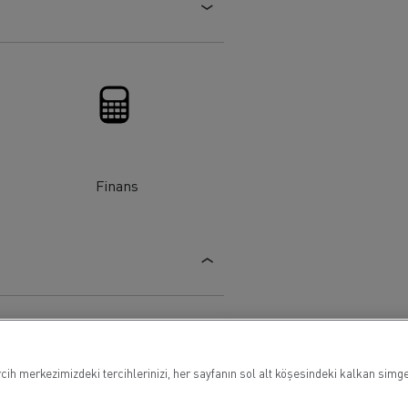
Tanker taşımacılığı
Finans
ih merkezimizdeki tercihlerinizi, her sayfanın sol alt köşesindeki kalkan simges