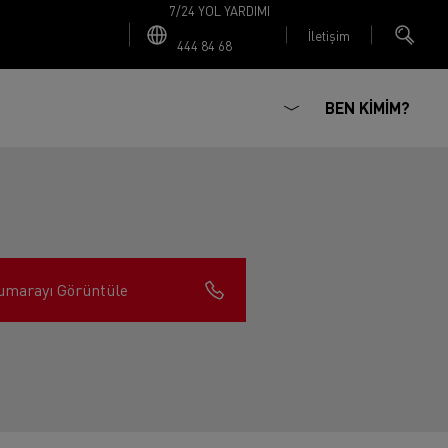
7/24 YOL YARDIMI
İletişim
444 84 68
BEN KİMİM?
umarayı Görüntüle