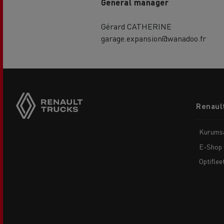
General manager
Gérard CATHERINE
garage.expansion@wanadoo.fr
Footer
Renault
menu
Kurums
E-Shop 
Optiflee