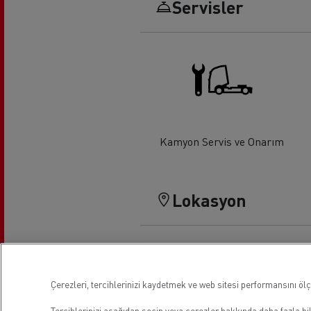
Servisler
Uzun yol
F
Mikser
Hafr
Kamyon Servis ve Onarım
Lokasyon
Çerezleri, tercihlerinizi kaydetmek ve web sitesi performansını ölç
Tercihlerinizi aşağıdan seçin veya
çerezler hakkında daha fazla bil