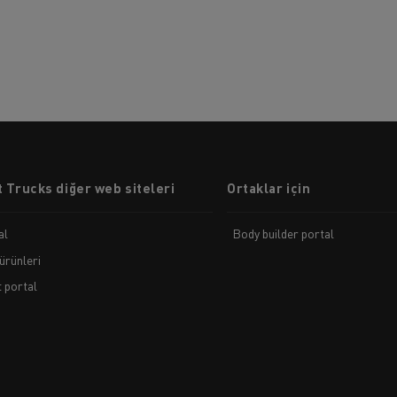
 Trucks diğer web siteleri
Ortaklar için
al
Body builder portal
ürünleri
t portal