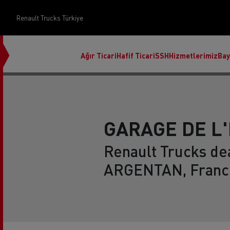
Renault Trucks Türkiye
Ağır Ticari
Hafif Ticari
SSH
Hizmetlerimiz
Bay
GARAGE DE L
Renault Trucks dea
Üst Yapı Yönetimi
ARGENTAN, Franc
Finans ve sigorta