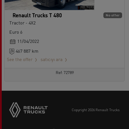
Renault Trucks T 480
No offer
Tractor - 4X2
Euro 6
11/04/2022
467 887 km
See the offer
satıcıyı ara
Ref: 72789
copyright 2026 Renault Trucks
Footer