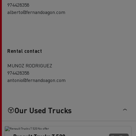
974428358
alberto@fernandoagon.com
Rental contact
MUNOZ RODRIGUEZ
974428358
antonio@fernandoagon.com
Our Used Trucks