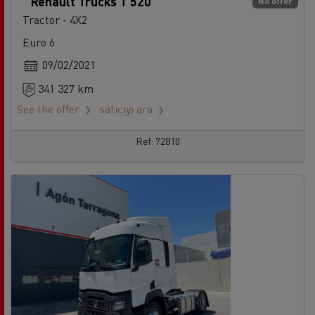
Renault Trucks T 520
No offer
Tractor - 4X2
Euro 6
09/02/2021
341 327 km
See the offer
satıcıyı ara
Ref: 72810