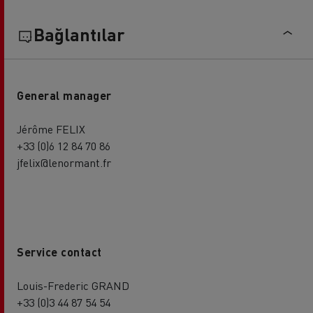
Bağlantılar
General manager
Jérôme FELIX
+33 (0)6 12 84 70 86
jfelix@lenormant.fr
Service contact
Louis-Frederic GRAND
+33 (0)3 44 87 54 54