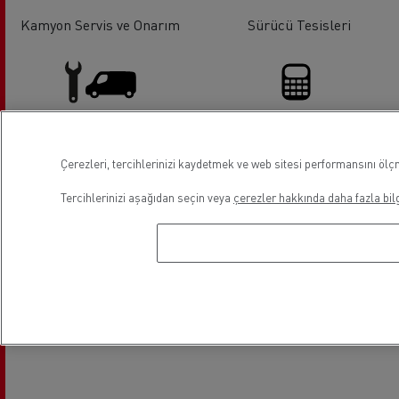
Kamyon Servis ve Onarım
Sürücü Tesisleri
Hafif Ticari Servis ve Onarım
Finans
Çerezleri, tercihlerinizi kaydetmek ve web sitesi performansını ölçm
Tercihlerinizi aşağıdan seçin veya
çerezler hakkında daha fazla bilg
Lokasyon