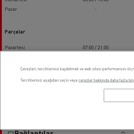
Pazar
-
Parçalar
Pazartesi
07:00 / 21:00
Salı
07:00 / 21:00
Çarşamba
07:00 / 21:00
Çerezleri, tercihlerinizi kaydetmek ve web sitesi performansını ölçm
Perşembe
07:00 / 21:00
Tercihlerinizi aşağıdan seçin veya
çerezler hakkında daha fazla bilg
Cuma
07:00 / 21:00
Cumartesi
08:00 / 13:00
Pazar
-
Bağlantılar