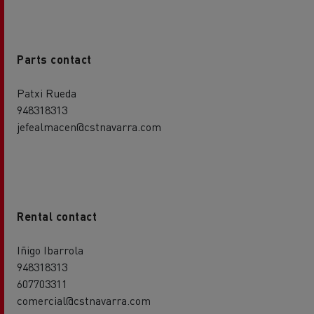
Parts contact
Patxi Rueda
948318313
jefealmacen@cstnavarra.com
Rental contact
Iñigo Ibarrola
948318313
607703311
comercial@cstnavarra.com