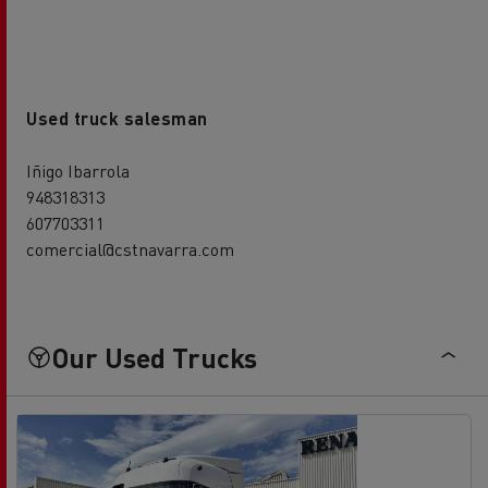
Used truck salesman
Iñigo Ibarrola
948318313
607703311
comercial@cstnavarra.com
Our Used Trucks