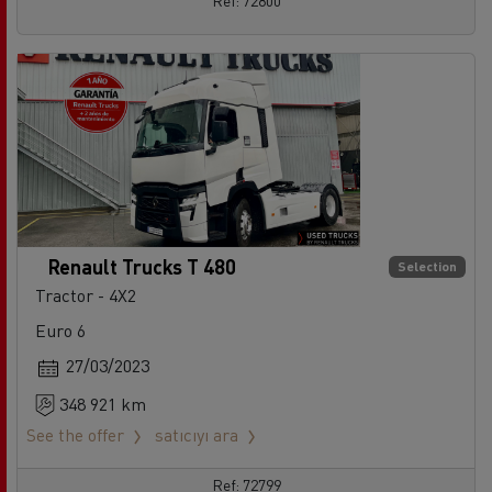
Ref: 72800
Renault Trucks T 480
Selection
Tractor - 4X2
Euro 6
27/03/2023
348 921 km
See the offer
satıcıyı ara
Ref: 72799