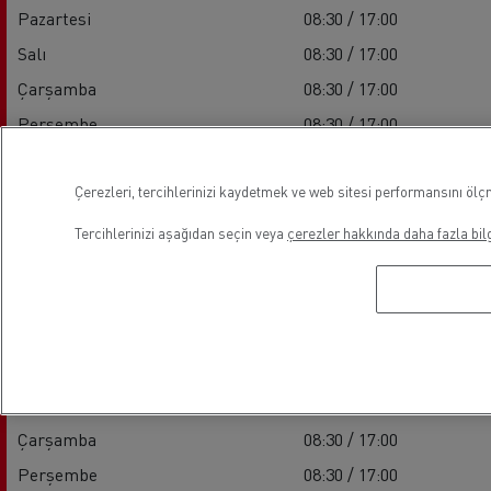
Pazartesi
08:30 / 17:00
Salı
08:30 / 17:00
Çarşamba
08:30 / 17:00
Perşembe
08:30 / 17:00
Cuma
08:30 / 17:00
Çerezleri, tercihlerinizi kaydetmek ve web sitesi performansını ölçm
Cumartesi
09:00 / 13:00
Pazar
-
Tercihlerinizi aşağıdan seçin veya
çerezler hakkında daha fazla bilg
Parçalar
Pazartesi
08:30 / 17:00
Salı
08:30 / 17:00
Çarşamba
08:30 / 17:00
Perşembe
08:30 / 17:00