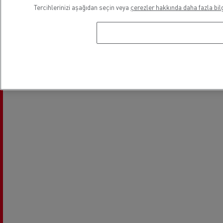
Elektrikli Araçlar
Tercihlerinizi aşağıdan seçin veya
çerezler hakkında daha fazla bilg
Lokasyon