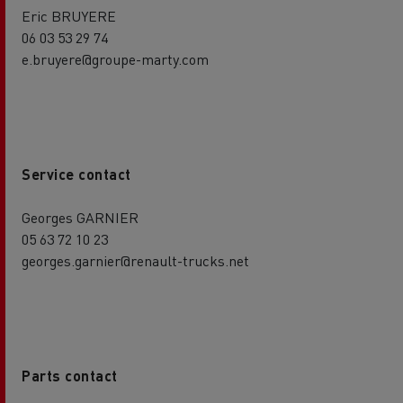
Eric BRUYERE
06 03 53 29 74
e.bruyere@groupe-marty.com
Service contact
Georges GARNIER
05 63 72 10 23
georges.garnier@renault-trucks.net
Parts contact