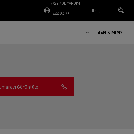
7/24 YOL YARDIMI
İletişim
444 84 68
BEN KİMİM?
umarayı Görüntüle