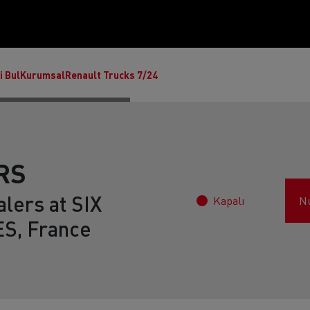
i Bul
Kurumsal
Renault Trucks 7/24
RS
lers at SIX
Kapalı
N
S, France