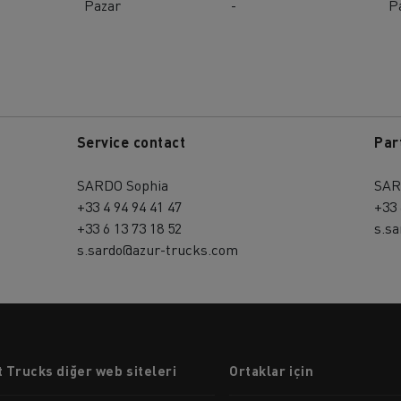
Pazar
-
P
Service contact
Par
SARDO Sophia
SAR
+33 4 94 94 41 47
+33 
+33 6 13 73 18 52
s.s
s.sardo@azur-trucks.com
 Trucks diğer web siteleri
Ortaklar için