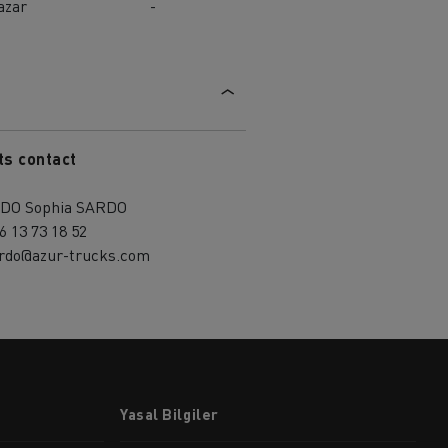
azar
-
ts contact
DO Sophia SARDO
6 13 73 18 52
ardo@azur-trucks.com
Yasal Bilgiler