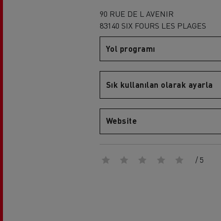
Sürücü eğitimi
90 RUE DE L AVENIR
Renault Trucks T
Rena
83140 SIX FOURS LES PLAGES
Yol programı
Sık kullanılan olarak ayarla
Website
Renault Trucks D
/ 5