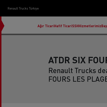
Renault Trucks Türkiye
Ağır Ticari
Hafif Ticari
SSH
Hizmetlerimiz
Bay
ATDR SIX FOU
Renault Trucks dea
Üst Yapı Yönetimi
FOURS LES PLAGE
Finans ve sigorta