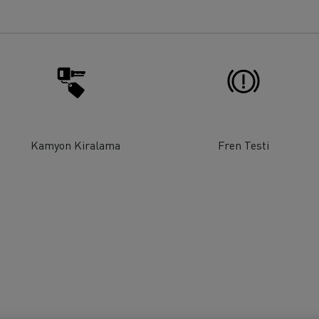
rigo taşımacılığı
Maden taşımacılığı
iyat
Malzeme
Kamyon Kiralama
Fren Testi