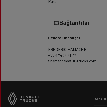
Pazar
-
Bağlantılar
General manager
FREDERIC HAMACHE
+33 4 94 94 41 47
f.hamache@azur-trucks.com
Footer
Renault
menu