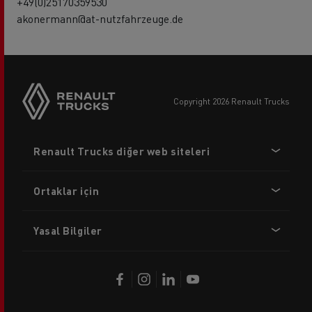
+49(0)25170359530
akonermann@at-nutzfahrzeuge.de
copyright 2026 Renault Trucks
Footer
Renault Trucks diğer web siteleri
menu
Ortaklar için
Yasal Bilgiler