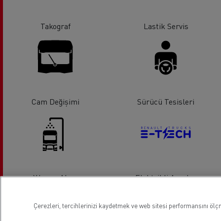
Takograf
Lastik Servis
Cam Değişimi
Sürücü Tesisleri
Yıkama Alanı
Elektrikli Araçlar
Çerezleri, tercihlerinizi kaydetmek ve web sitesi performansını ölçm
Lokasyon