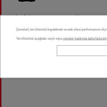
Cam Değişimi
Klima
Çerezleri, tercihlerinizi kaydetmek ve web sitesi performansını ölçm
Tercihlerinizi aşağıdan seçin veya
çerezler hakkında daha fazla bilg
Elektrikli Araçlar
Lokasyon